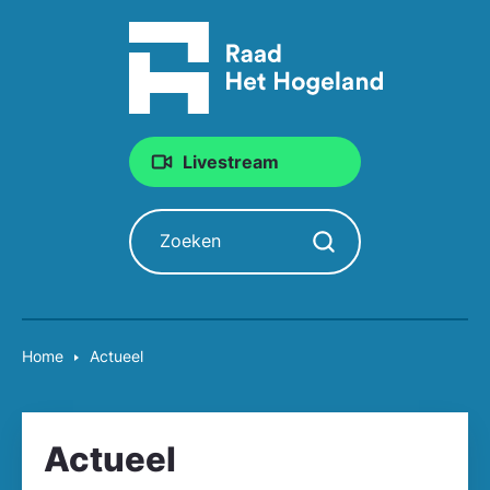
Livestream
Zoeken
Zoekopdracht starten
Home
Actueel
Actueel