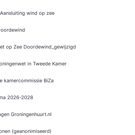
Aansluiting wind op zee
-Doordewind
Net op Zee Doordewind_gewijzigd
roningenwet in Tweede Kamer
aste kamercommissie BiZa
mma 2026-2028
ragen Groningenhuurt.nl
 wonen (geanonimiseerd)