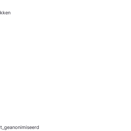
tukken
uit_geanonimiseerd