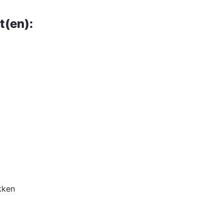
t(en):
ukken