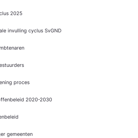
cyclus 2025
nale invulling cyclus SvGND
 ambtenaren
bestuurders
dening proces
offenbeleid 2020-2030
fenbeleid
inger gemeenten