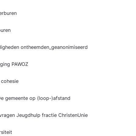
erburen
rburen
ndigheden ontheemden_geanonimiseerd
ziging PAWOZ
e cohesie
De gemeente op (loop-)afstand
 vragen Jeugdhulp fractie ChristenUnie
siteit