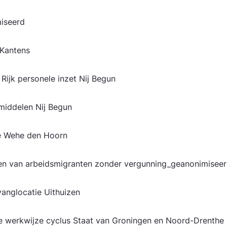
miseerd
g Kantens
ijk personele inzet Nij Begun
-middelen Nij Begun
e Wehe den Hoorn
sten van arbeidsmigranten zonder vergunning_geanonimisee
anglocatie Uithuizen
e werkwijze cyclus Staat van Groningen en Noord-Drenth