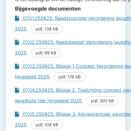
Bijgevoegde documenten
07.01.250625. Raadsvoorstel verordening jeugd
2025
pdf
,
138 KB
07.02.250625. Raadsbesluit Verordening jeugdh
2025
pdf
,
99 KB
07.03.250625. Bijlage 1 Concept Verordening je
Hogeland 2025
pdf
,
176 KB
07.04.250625. Bijlage 2. Toelichting concept ve
jeugdhulp Het Hogeland 2025
pdf
,
200 KB
07.05.250625. Bijlage 3. Adviesverzoek verorde
2025
pdf
,
109 KB