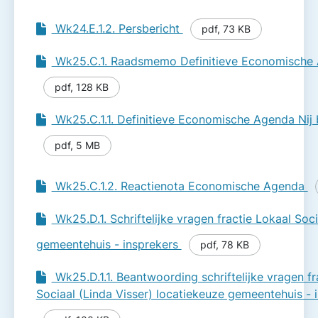
Wk24.E.1.2. Persbericht
pdf
,
73 KB
Wk25.C.1. Raadsmemo Definitieve Economische 
pdf
,
128 KB
Wk25.C.1.1. Definitieve Economische Agenda Nij
pdf
,
5 MB
Wk25.C.1.2. Reactienota Economische Agenda
Wk25.D.1. Schriftelijke vragen fractie Lokaal Soc
gemeentehuis - insprekers
pdf
,
78 KB
Wk25.D.1.1. Beantwoording schriftelijke vragen fr
Sociaal (Linda Visser) locatiekeuze gemeentehuis - 