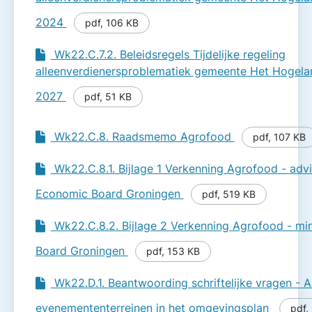
2024
pdf
,
106 KB
Wk22.C.7.2. Beleidsregels Tijdelijke regeling
alleenverdienersproblematiek gemeente Het Hogel
2027
pdf
,
51 KB
Wk22.C.8. Raadsmemo Agrofood
pdf
,
107 KB
Wk22.C.8.1. Bijlage 1 Verkenning Agrofood - adv
Economic Board Groningen
pdf
,
519 KB
Wk22.C.8.2. Bijlage 2 Verkenning Agrofood - 
Board Groningen
pdf
,
153 KB
Wk22.D.1. Beantwoording schriftelijke vragen - 
evenemententerreinen in het omgevingsplan
pdf
,