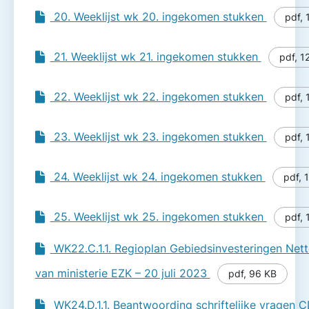
20. Weeklijst wk 20. ingekomen stukken
pdf
,
21. Weeklijst wk 21. ingekomen stukken
pdf
,
1
22. Weeklijst wk 22. ingekomen stukken
pdf
,
23. Weeklijst wk 23. ingekomen stukken
pdf
,
24. Weeklijst wk 24. ingekomen stukken
pdf
,
25. Weeklijst wk 25. ingekomen stukken
pdf
,
WK22.C.1.1. Regioplan Gebiedsinvesteringen Nett
van ministerie EZK – 20 juli 2023
pdf
,
96 KB
WK24.D.1.1. Beantwoording schriftelijke vragen 