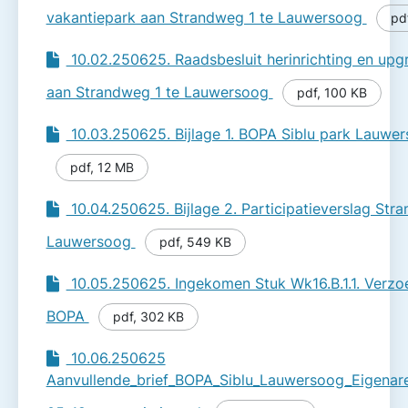
vakantiepark aan Strandweg 1 te Lauwersoog
pd
10.02.250625. Raadsbesluit herinrichting en upg
aan Strandweg 1 te Lauwersoog
pdf
,
100 KB
10.03.250625. Bijlage 1. BOPA Siblu park Lauwer
pdf
,
12 MB
10.04.250625. Bijlage 2. Participatieverslag Str
Lauwersoog
pdf
,
549 KB
10.05.250625. Ingekomen Stuk Wk16.B.1.1. Verzoe
BOPA
pdf
,
302 KB
10.06.250625
Aanvullende_brief_BOPA_Siblu_Lauwersoog_Eigena