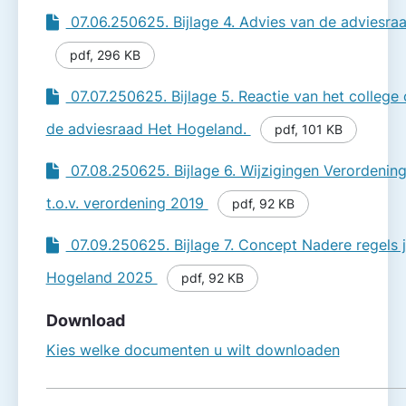
07.06.250625. Bijlage 4. Advies van de adviesr
pdf
,
296 KB
07.07.250625. Bijlage 5. Reactie van het college
de adviesraad Het Hogeland.
pdf
,
101 KB
07.08.250625. Bijlage 6. Wijzigingen Verordeni
t.o.v. verordening 2019
pdf
,
92 KB
07.09.250625. Bijlage 7. Concept Nadere regels 
Hogeland 2025
pdf
,
92 KB
Download
Kies welke documenten u wilt downloaden