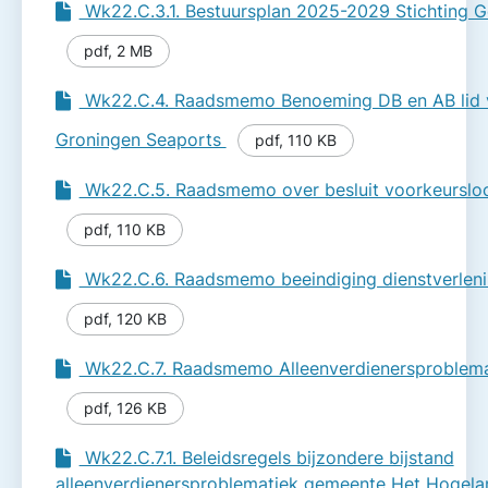
Wk22.C.3.1. Bestuursplan 2025-2029 Stichting 
pdf
,
2 MB
Wk22.C.4. Raadsmemo Benoeming DB en AB lid 
Groningen Seaports
pdf
,
110 KB
Wk22.C.5. Raadsmemo over besluit voorkeurslo
pdf
,
110 KB
Wk22.C.6. Raadsmemo beeindiging dienst­verlen
pdf
,
120 KB
Wk22.C.7. Raadsmemo Alleenverdienersproblema
pdf
,
126 KB
Wk22.C.7.1. Beleidsregels bijzondere bijstand
alleenverdienersproblematiek gemeente Het Hogel