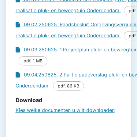
realisatie pluk- en beweegtuin Onderdendam
pdf
09.02.250625. Raadsbesluit Omgevings­vergunn
realisatie pluk- en beweegtuin Onderdendam
pdf
09.03.250625. 1.Projectplan pluk- en beweegtu
pdf
,
1 MB
09.04.250625. 2.Participatieverslag pluk- en be
Onderdendam
pdf
,
86 KB
Download
Kies welke documenten u wilt downloaden