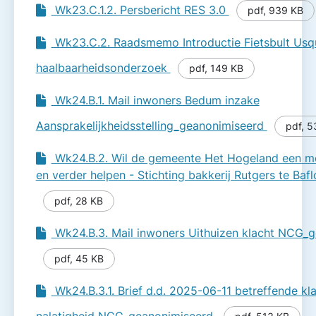
Wk23.C.1.2. Persbericht RES 3.0
pdf
,
939 KB
Wk23.C.2. Raadsmemo Introductie Fietsbult Usq
haalbaarheidsonderzoek
pdf
,
149 KB
Wk24.B.1. Mail inwoners Bedum inzake
Aansprakelijkheidsstelling_geanonimiseerd
pdf
,
5
Wk24.B.2. Wil de gemeente Het Hogeland een m
en verder helpen - Stichting bakkerij Rutgers te Ba
pdf
,
28 KB
Wk24.B.3. Mail inwoners Uithuizen klacht NCG_
pdf
,
45 KB
Wk24.B.3.1. Brief d.d. 2025-06-11 betreffende kl