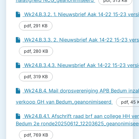
nalatigheid NCG_geanonimiseerd
pdf
,
513 KB
Wk24.B.3.2. 1. Nieuwsbrief Aak 14-22 15-23 ver
pdf
,
291 KB
Wk24.B.3.3. 2. Nieuwsbrief Aak 14-22 15-23 vers
pdf
,
280 KB
Wk24.B.3.4.3. Nieuwsbrief Aak 14-22 15-23 versi
pdf
,
319 KB
Wk24.B.4. Mail dorpsvereniging APB Bedum inza
verkoop GH van Bedum_geanonimiseerd
pdf
,
45 
Wk24.B.4.1. Afschrift raad brf aan college HH v
Bedum 2e ronde20250612_12203625_geanonimisee
pdf
,
769 KB