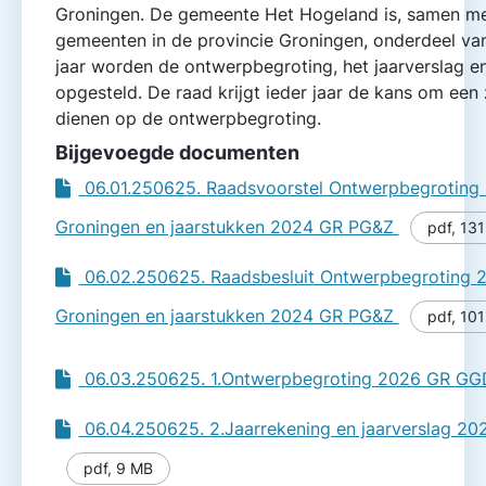
Groningen. De gemeente Het Hogeland is, samen me
gemeenten in de provincie Groningen, onderdeel va
jaar worden de ontwerpbegroting, het jaarverslag en
opgesteld. De raad krijgt ieder jaar de kans om een 
dienen op de ontwerpbegroting.
Bijgevoegde documenten
06.01.250625. Raadsvoorstel Ontwerpbegrotin
Groningen en jaarstukken 2024 GR PG&Z
pdf
,
131
06.02.250625. Raadsbesluit Ontwerpbegroting
Groningen en jaarstukken 2024 GR PG&Z
pdf
,
101
06.03.250625. 1.Ontwerpbegroting 2026 GR G
06.04.250625. 2.Jaarrekening en jaarverslag 2
pdf
,
9 MB