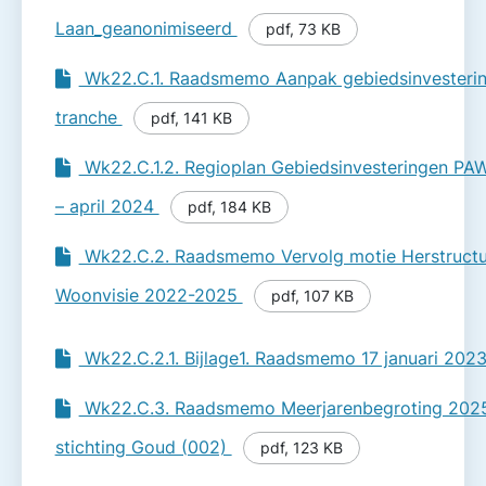
Laan_geanonimiseerd
pdf
,
73 KB
Wk22.C.1. Raadsmemo Aanpak gebiedsinvesteri
tranche
pdf
,
141 KB
Wk22.C.1.2. Regioplan Gebiedsinvesteringen P
– april 2024
pdf
,
184 KB
Wk22.C.2. Raadsmemo Vervolg motie Herstructur
Woonvisie 2022-2025
pdf
,
107 KB
Wk22.C.2.1. Bijlage1. Raadsmemo 17 januari 202
Wk22.C.3. Raadsmemo Meerjarenbegroting 202
stichting Goud (002)
pdf
,
123 KB