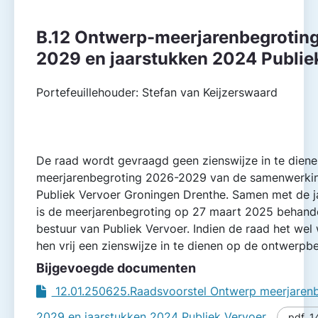
B.12 Ontwerp-meerjarenbegrotin
2029 en jaarstukken 2024 Publie
Portefeuillehouder: Stefan van Keijzerswaard
De raad wordt gevraagd geen zienswijze in te dien
meerjarenbegroting 2026-2029 van de samenwerkin
Publiek Vervoer Groningen Drenthe. Samen met de 
is de meerjarenbegroting op 27 maart 2025 behand
bestuur van Publiek Vervoer. Indien de raad het wel 
hen vrij een zienswijze in te dienen op de ontwerpbe
Bijgevoegde documenten
12.01.250625.Raadsvoorstel Ontwerp meerjaren
2029 en jaarstukken 2024 Publiek Vervoer
pdf
,
1