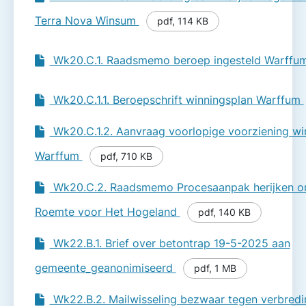
Terra Nova Winsum
pdf
,
114 KB
Wk20.C.1. Raadsmemo beroep ingesteld Warffu
Wk20.C.1.1. Beroepschrift winningsplan Warffum
Wk20.C.1.2. Aanvraag voorlopige voorziening wi
Warffum
pdf
,
710 KB
Wk20.C.2. Raadsmemo Procesaanpak herijken o
Roemte voor Het Hogeland
pdf
,
140 KB
Wk22.B.1. Brief over betontrap 19-5-2025 aan
gemeente_geanonimiseerd
pdf
,
1 MB
Wk22.B.2. Mailwisseling bezwaar tegen verbredi