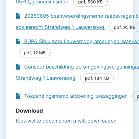
05-19_geanonimiseerd
pdf
,
580 KB
20250605 beantwoordingsmemo raadsvragen b
adviesrecht Strandweg 1 Lauwersoog
pdf
,
95 KB
BOPA Siblu park Lauwersoog arceringen 'was-wo
pdf
,
12 MB
Concept beschikking op omgevings­vergunninga
Strandweg 1 Lauwersoog
pdf
,
184 KB
Toezendingsmemo afdoening toezeggingen
Download
Kies welke documenten u wilt downloaden