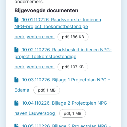
ondernemers.
Bijgevoegde documenten
10.01.110226. Raadsvoorstel Indienen
NPG-project Toekomstbestendige
bedrijventerreinen
pdf
,
186 KB
10.02.110226. Raadsbesluit indienen NPG-
project Toekomstbestendige
bedrijventerreinen
pdf
,
107 KB
10.03.110226. Bijlage 1 Projectplan NPG -
Edama
pdf
,
1 MB
10.04.110226. Bijlage 2 Projectplan NPG -
haven Lauwersoog
pdf
,
1 MB
10.05.110226. Bijlage 3 Projectplan NPG -