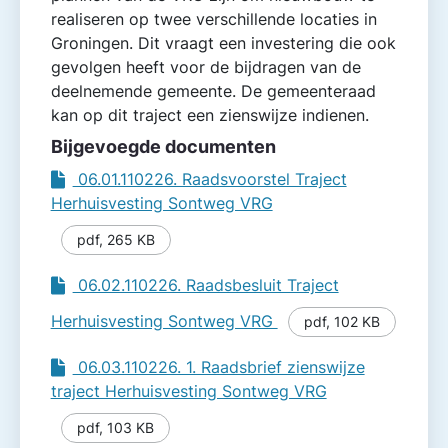
realiseren op twee verschillende locaties in
Groningen. Dit vraagt een investering die ook
gevolgen heeft voor de bijdragen van de
deelnemende gemeente. De gemeente­raad
kan op dit traject een zienswijze indienen.
Bijgevoegde documenten
06.01.110226. Raadsvoorstel Traject
Herhuisvesting Sontweg VRG
pdf
,
265 KB
06.02.110226. Raadsbesluit Traject
Herhuisvesting Sontweg VRG
pdf
,
102 KB
06.03.110226. 1. Raadsbrief zienswijze
traject Herhuisvesting Sontweg VRG
pdf
,
103 KB