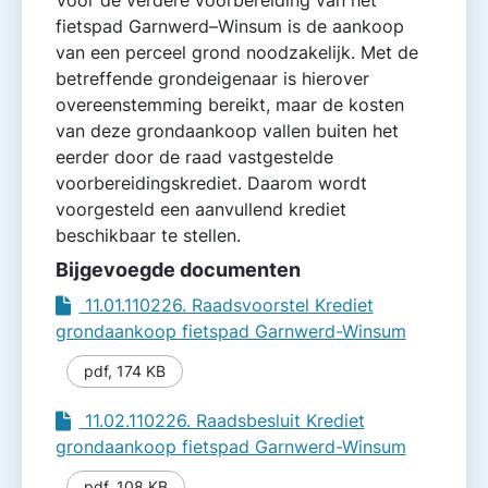
Voor de verdere voorbereiding van het
fietspad Garnwerd–Winsum is de aankoop
van een perceel grond noodzakelijk. Met de
betreffende grondeigenaar is hierover
overeenstemming bereikt, maar de kosten
van deze grondaankoop vallen buiten het
eerder door de raad vastgestelde
voorbereidingskrediet. Daarom wordt
voorgesteld een aanvullend krediet
beschikbaar te stellen.
Bijgevoegde documenten
11.01.110226. Raadsvoorstel Krediet
grondaankoop fietspad Garnwerd-Winsum
pdf
,
174 KB
11.02.110226. Raadsbesluit Krediet
grondaankoop fietspad Garnwerd-Winsum
pdf
,
108 KB