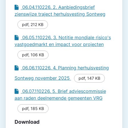
06.04.110226. 2. Aanbiedingsbrief
zienswijze traject herhuisvesting Sontweg
pdf
,
212 KB
06.05.110226. 3. Notitie mondiale risico's
vastgoedmarkt en impact voor projecten
pdf
,
106 KB
06.06.110226. 4. Planning herhuisvesting
Sontweg november 2025
pdf
,
147 KB
06.07.110226. 5. Brief adviescommissie
aan raden deelnemende gemeenten VRG
pdf
,
185 KB
Download