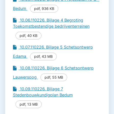
Bedum
pdf
,
936 KB
10.06.110226. Bijlage 4 Begroting
Toekomstbestendige bedrijventerreinen
pdf
,
40 KB
10.07.110226. Bijlage 5 Schetsontwerp
Edama
pdf
,
43 MB
10.08.110226. Bijlage 6 Schetsontwerp
Lauwersoog
pdf
,
55 MB
10.09.110226. Bijlage 7
Stedenbouwkundigplan Bedum
pdf
,
13 MB