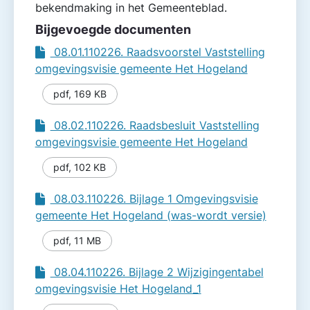
bekendmaking in het Gemeenteblad.
Bijgevoegde documenten
08.01.110226. Raadsvoorstel Vaststelling
omgevingsvisie gemeente Het Hogeland
pdf
,
169 KB
08.02.110226. Raadsbesluit Vaststelling
omgevingsvisie gemeente Het Hogeland
pdf
,
102 KB
08.03.110226. Bijlage 1 Omgevingsvisie
gemeente Het Hogeland (was-wordt versie)
pdf
,
11 MB
08.04.110226. Bijlage 2 Wijzigingentabel
omgevingsvisie Het Hogeland_1