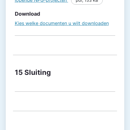
lopende NPG-projecten
pdf
,
153 KB
Download
Kies welke documenten u wilt downloaden
15 Sluiting