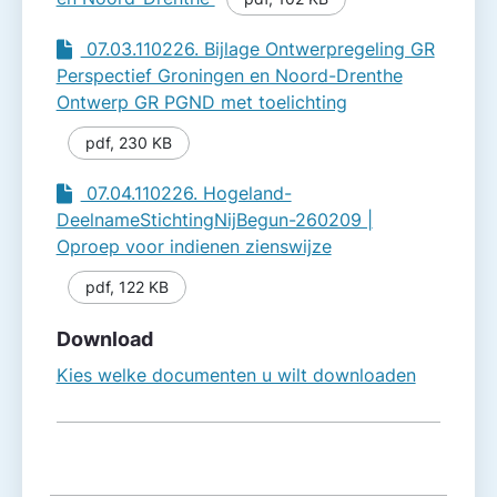
07.03.110226. Bijlage Ontwerpregeling GR
Perspectief Groningen en Noord-Drenthe
Ontwerp GR PGND met toelichting
pdf
,
230 KB
07.04.110226. Hogeland-
DeelnameStichtingNijBegun-260209 |
Oproep voor indienen zienswijze
pdf
,
122 KB
Download
Kies welke documenten u wilt downloaden