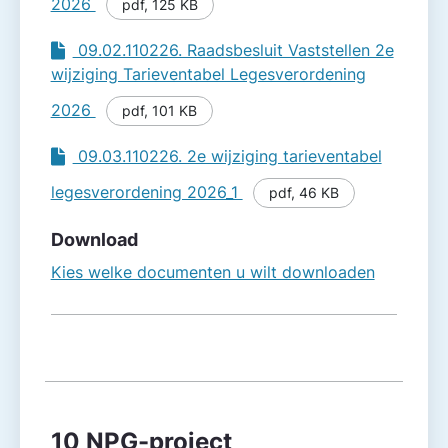
2026
pdf
,
125 KB
09.02.110226. Raadsbesluit Vaststellen 2e
wijziging Tarieventabel Legesverordening
2026
pdf
,
101 KB
09.03.110226. 2e wijziging tarieventabel
legesverordening 2026_1
pdf
,
46 KB
Download
Kies welke documenten u wilt downloaden
10 NPG-project