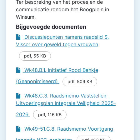
Ter bespreking van het proces en de
communicatie rondom het Boogplein in
Winsum.
Bijgevoegde documenten
Discussiepunten namens raadslid S.
Visser over geweld tegen vrouwen
pdf
,
55 KB
Wk48.B.1. Initiatief Rood Bankje
(Geanonimiseerd)
pdf
,
509 KB
Wk48.C.3. Raadsmemo Vaststellen
Uitvoeringsplan Integrale Veiligheid 2025-
2026
pdf
,
116 KB
Wk49-51.C.8. Raadsmemo Voortgang