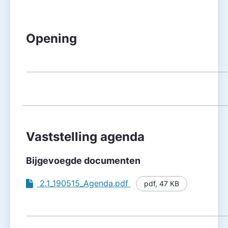
Agendapunt
Besluitvorming
Opening
Vaststelling agenda
Bijgevoegde documenten
2.1_190515_Agenda.pdf
pdf
,
47 KB