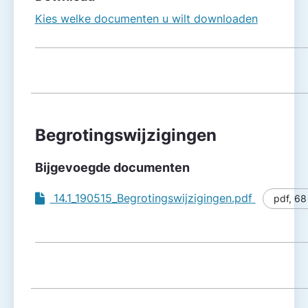
Kies welke documenten u wilt downloaden
Begrotingswijzigingen
Bijgevoegde documenten
14.1_190515_Begrotingswijzigingen.pdf
pdf
,
68