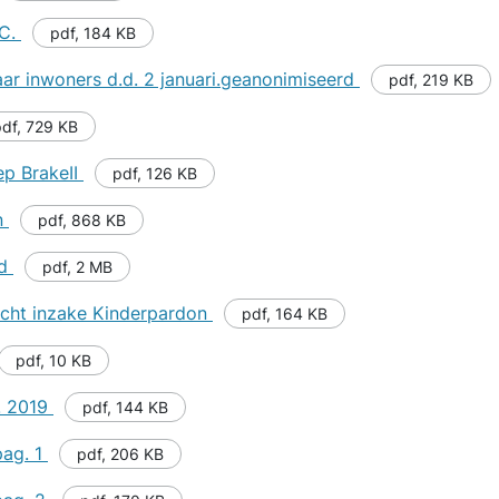
2C.
pdf
,
184 KB
r inwoners d.d. 2 januari.geanonimiseerd
pdf
,
219 KB
pdf
,
729 KB
ep BrakeII
pdf
,
126 KB
n
pdf
,
868 KB
nd
pdf
,
2 MB
cht inzake Kinderpardon
pdf
,
164 KB
pdf
,
10 KB
n. 2019
pdf
,
144 KB
pag. 1
pdf
,
206 KB