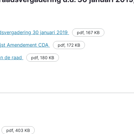
adsvergadering 30 januari 2019
pdf
,
167 KB
nlijst Amendement CDA
pdf
,
172 KB
an de raad
pdf
,
180 KB
pdf
,
403 KB