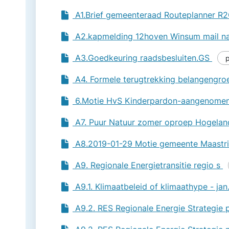
A1.Brief gemeente­raad Routeplanner R
A2.kapmelding 12hoven Winsum mail naa
A3.Goedkeuring raadsbesluiten.GS
A4. Formele terugtrekking belangengro
6.Motie HvS Kinderpardon-aangenome
A7. Puur Natuur zomer oproep Hogela
A8.2019-01-29 Motie gemeente Maastri
A9. Regionale Energietransitie regio s
A9.1. Klimaatbeleid of klimaathype - ja
A9.2. RES Regionale Energie Strategie 