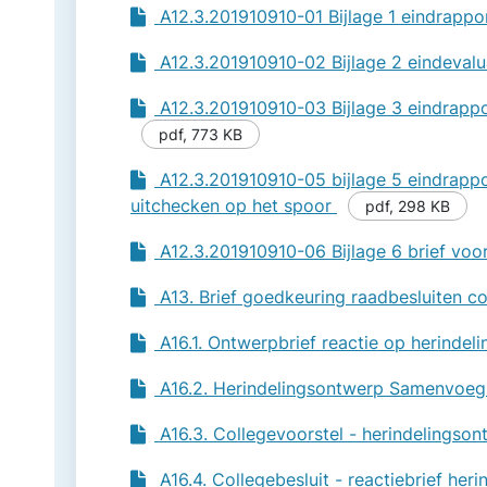
A12.3.201910910-01 Bijlage 1 eindrappo
A12.3.201910910-02 Bijlage 2 eindevaluat
A12.3.201910910-03 Bijlage 3 eindrappor
pdf
,
773 KB
A12.3.201910910-05 bijlage 5 eindrappo
uitchecken op het spoor
pdf
,
298 KB
A12.3.201910910-06 Bijlage 6 brief voor
A13. Brief goedkeuring raadbesluiten co
A16.1. Ontwerpbrief reactie op herinde
A16.2. Herindelingsontwerp Samenvoe
A16.3. Collegevoorstel - herindelings
A16.4. Collegebesluit - reactiebrief he