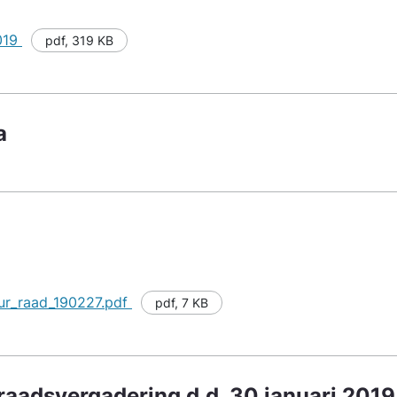
2019
pdf
,
319 KB
a
ur_raad_190227.pdf
pdf
,
7 KB
t raadsvergadering d.d. 30 januari 2019