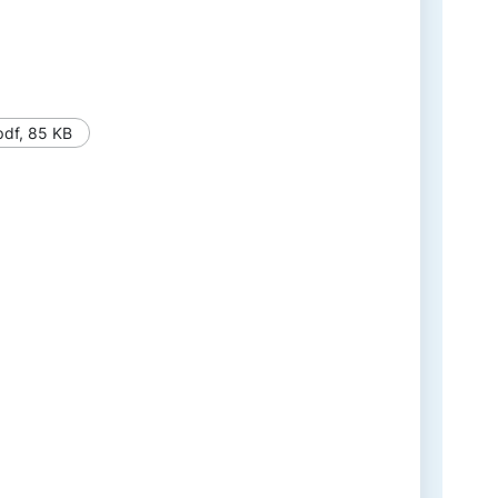
pdf
,
85 KB