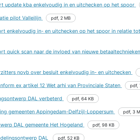
rt update kba enkelvoudig in en uitchecken op het spoor
ie pilot Valleilijn
pdf
,
2 MB
t enkelvoudig in- en uitchecken op het spoor in relatie to
rt quick scan naar de invloed van nieuwe betaaltechnieken
zitters novb over besluit enkelvoudig in- en uitchecken
nform ex artikel 12 Wet arhi van Provinciale Staten
pdf
,
lingsontwerp DAL verbeterd
pdf
,
64 KB
ging gemeenten Appingedam-Delfzijl-Loppersum
pdf
,
3 
ontwerp DAL gemeente Het Hogeland
pdf
,
98 KB
rindelingsontwerp DAL
pdf
,
52 KB