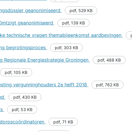
vingsdossier geanonimiseerd
pdf
,
529 KB
 Omtzigt geanonimiseerd
pdf
,
139 KB
ake technische vragen themabijeenkomst aardbevingen
ng begrotingsproces
pdf
,
303 KB
g Regionale Energiestrategie Groningen
pdf
,
488 KB
pdf
,
105 KB
vesting vergunninghouders 2e helft 2018
pdf
,
762 KB
end
pdf
,
430 KB
rs
pdf
,
53 KB
 dorpscoördinatoren
pdf
,
71 KB