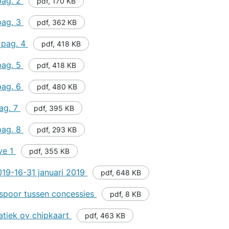
pag. 2
pdf
,
170 KB
pag. 3
pdf
,
362 KB
 pag. 4
pdf
,
418 KB
pag. 5
pdf
,
418 KB
pag. 6
pdf
,
480 KB
ag. 7
pdf
,
395 KB
pag. 8
pdf
,
293 KB
ve 1
pdf
,
355 KB
019-16-31 januari 2019
pdf
,
648 KB
t spoor tussen concessies
pdf
,
8 KB
tiek ov chipkaart
pdf
,
463 KB