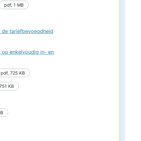
pdf
,
1 MB
t de tariefbevoegdheid
 op enkelvoudig in- en
pdf
,
725 KB
751 KB
MB