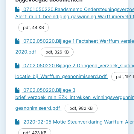
07.01.050220.Raadsmemo Onder­steuningsverzo
Alert! m.b.t. beëindiging gas­winning Warffumervel
pdf
,
44 KB
07.02.050220.Bijlage 1 Factsheet Warffum versie 
2020.pdf
pdf
,
326 KB
07.02.050220.Bijlage 2 Dringend_verzoek_sluit
locatie_bij_Warffum_geanonimiseerd.pdf
pdf
,
191 
07.02.050220.Bijlage 3
brief_verzoek_min_EZK_intrekken_winningsvergunni
geanonimiseerd.pdf
pdf
,
982 KB
2020-02-05 Motie Steunverklaring Warffum Aler
pdf
,
423 KB