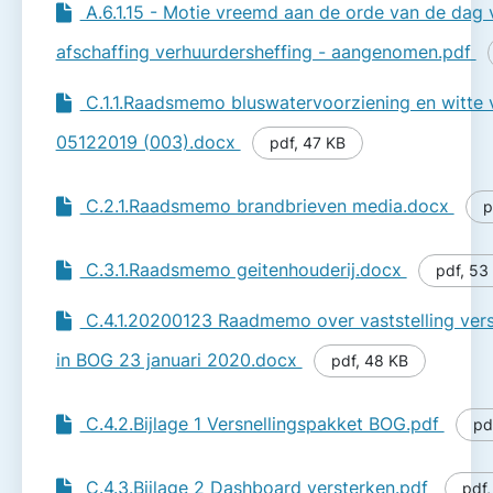
A.6.1.15 - Motie vreemd aan de orde van de dag
afschaffing verhuurdersheffing - aangenomen.pdf
C.1.1.Raadsmemo bluswatervoorziening en witte 
05122019 (003).docx
pdf
,
47 KB
C.2.1.Raadsmemo brandbrieven media.docx
p
C.3.1.Raadsmemo geitenhouderij.docx
pdf
,
53
C.4.1.20200123 Raadmemo over vaststelling vers
in BOG 23 januari 2020.docx
pdf
,
48 KB
C.4.2.Bijlage 1 Versnellingspakket BOG.pdf
pd
C.4.3.Bijlage 2 Dashboard versterken.pdf
pdf