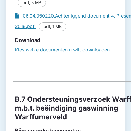
pdf
,
5 MB
06.04.050220.Achterliggend document 4. Present
2019.pdf
pdf
,
1 MB
Download
Kies welke documenten u wilt downloaden
B.7 Onder­steuningsverzoek Warff
m.b.t. beëindiging gas­winning
Warffumerveld
Bijgevoegde documenten