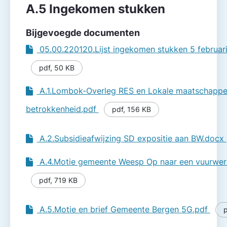
A.5 Ingekomen stukken
Bijgevoegde documenten
05.00.220120.Lijst ingekomen stukken 5 februar
pdf
,
50 KB
A.1.Lombok-Overleg RES en Lokale maatschappel
betrokkenheid.pdf
pdf
,
156 KB
A.2.Subsidieafwijzing SD expositie aan BW.docx
A.4.Motie gemeente Weesp Op naar een vuurwerk
pdf
,
719 KB
A.5.Motie en brief Gemeente Bergen 5G.pdf
p