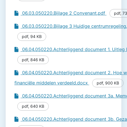
06.03.050220.Bijlage 2 Convenant.pdf
pdf
,
73
06.03.050220.Bijlage 3 Huidige centrumregeling
pdf
,
94 KB
06.04.050220.Achterliggend document 1. Uitleg
pdf
,
846 KB
06.04.050220.Achterliggend document 2. Hoe w
financiële middelen verdeeld.docx
pdf
,
900 KB
06.04.050220.Achterliggend document 3a. Memo
pdf
,
640 KB
06.04.050220.Achterliggend document 3b. Gezam