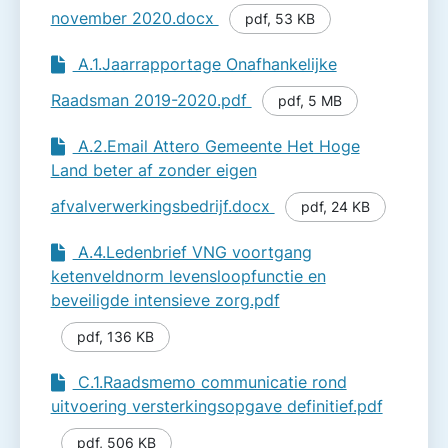
november 2020.docx
pdf
,
53 KB
A.1.Jaarrapportage Onafhankelijke
Raadsman 2019-2020.pdf
pdf
,
5 MB
A.2.Email Attero Gemeente Het Hoge
Land beter af zonder eigen
afvalverwerkingsbedrijf.docx
pdf
,
24 KB
A.4.Ledenbrief VNG voortgang
ketenveldnorm levensloopfunctie en
beveiligde intensieve zorg.pdf
pdf
,
136 KB
C.1.Raadsmemo communicatie rond
uitvoering versterkingsopgave definitief.pdf
pdf
,
506 KB