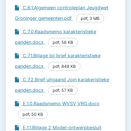
C.6.1.Algemeen controleplan Jeugdwet
Groninger gemeenten.pdf
pdf
,
3 MB
C.7.0.Raadsmemo karakteristieke
panden.docx
pdf
,
56 KB
C.7.1.Bijlage bij brief karakteristieke
panden.docx
pdf
,
849 KB
C.7.2.Brief uitgaand Join karakeristieke
panden.docx
pdf
,
57 KB
E.1.0.Raadsmemo WVSV VRG.docx
pdf
,
50 KB
E.1.1.Bijlage 2 Model-ontwerpbesluit