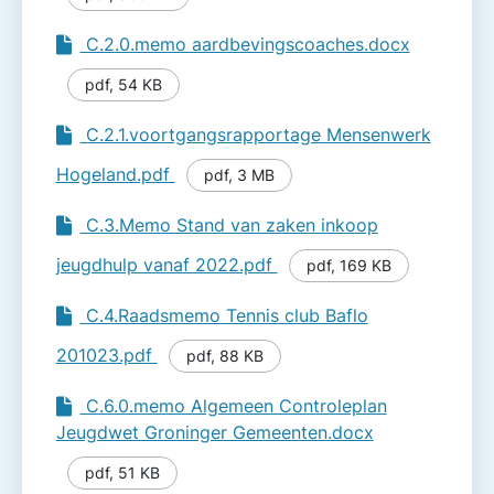
C.2.0.memo aardbevingscoaches.docx
pdf
,
54 KB
C.2.1.voortgangsrapportage Mensenwerk
Hogeland.pdf
pdf
,
3 MB
C.3.Memo Stand van zaken inkoop
jeugdhulp vanaf 2022.pdf
pdf
,
169 KB
C.4.Raadsmemo Tennis club Baflo
201023.pdf
pdf
,
88 KB
C.6.0.memo Algemeen Controleplan
Jeugdwet Groninger Gemeenten.docx
pdf
,
51 KB