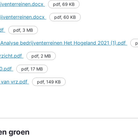
ijventerreinen.docx
pdf
,
69 KB
rijventerreinen.docx
pdf
,
60 KB
pdf
pdf
,
3 MB
 Analyse bedrijventerreinen Het Hogeland 2021 (1).pdf
p
rzicht.pdf
pdf
,
2 MB
10.pdf
pdf
,
17 MB
 van vrz.pdf
pdf
,
149 KB
en groen