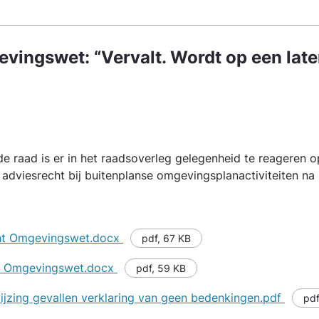
evingswet: “Vervalt. Wordt op een la
e raad is er in het raadsoverleg gelegenheid te reageren o
 adviesrecht bij buitenplanse omgevingsplanactiviteiten na
cht Omgevingswet.docx
pdf
,
67 KB
ht Omgevingswet.docx
pdf
,
59 KB
ijzing gevallen verklaring van geen bedenkingen.pdf
pdf