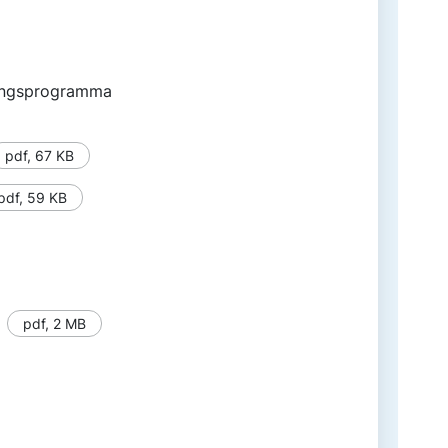
ringsprogramma
pdf
,
67 KB
pdf
,
59 KB
pdf
,
2 MB