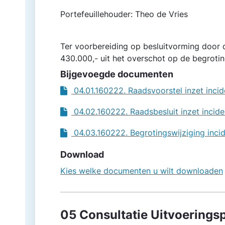
Portefeuillehouder: Theo de Vries
Ter voorbereiding op besluitvorming door d
430.000,- uit het overschot op de begrot
Bijgevoegde documenten
04.01.160222. Raadsvoorstel inzet inci
04.02.160222. Raadsbesluit inzet incid
04.03.160222. Begrotingswijziging inci
Download
Kies welke documenten u wilt downloaden
05 Consultatie Uitvoering