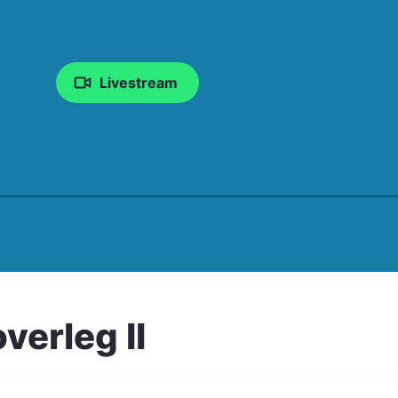
Livestream
erleg II