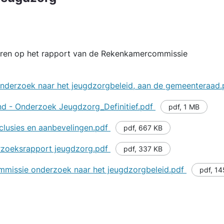
geren op het rapport van de Rekenkamercommissie
nderzoek naar het jeugdzorgbeleid, aan de gemeente­raad
d - Onderzoek Jeugdzorg_Definitief.pdf
pdf
,
1 MB
lusies en aanbevelingen.pdf
pdf
,
667 KB
erzoeksrapport jeugdzorg.pdf
pdf
,
337 KB
issie onderzoek naar het jeugdzorgbeleid.pdf
pdf
,
14