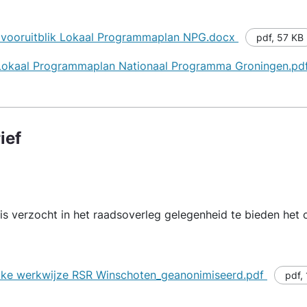
 vooruitblik Lokaal Programmaplan NPG.docx
pdf
,
57 KB
k Lokaal Programmaplan Nationaal Programma Groningen.pd
ief
is verzocht in het raadsoverleg gelegenheid te bieden het 
zake werkwijze RSR Winschoten_geanonimiseerd.pdf
pdf
,