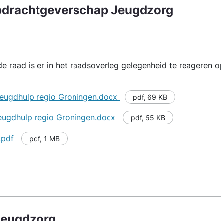
pdrachtgeverschap Jeugdzorg
e raad is er in het raadsoverleg gelegenheid te reageren op
 jeugdhulp regio Groningen.docx
pdf
,
69 KB
jeugdhulp regio Groningen.docx
pdf
,
55 KB
.pdf
pdf
,
1 MB
Jeugdzorg