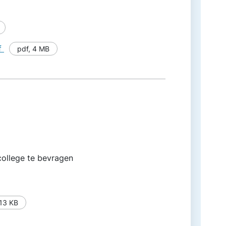
f
pdf
,
4 MB
college te bevragen
13 KB