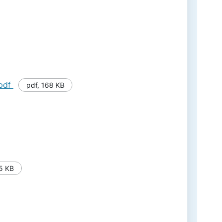
.pdf
pdf
,
168 KB
5 KB