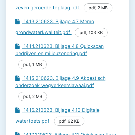
zeven geroerde toplaag.pdf
pdf
,
2 MB
14.13.210623. Bijlage 4.7 Memo
grondwaterkwaliteit.pdf
pdf
,
103 KB
14.14.210623. Bijlage 4.8 Quickscan
bedrijven en milieuzonering.pdf
pdf
,
1 MB
14.15.210623. Bijlage 4.9 Akoestisch
onderzoek wegverkeerslawaai.pdf
pdf
,
2 MB
14.16.210623. Bijlage 4.10 Digitale
watertoets.pdf
pdf
,
92 KB
14.17.210623. Bijlage 4.11 Quickscan flora