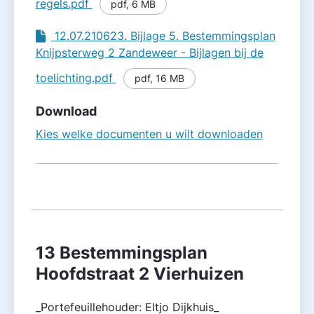
regels.pdf
pdf
,
6 MB
12.07.210623. Bijlage 5. Bestemmingsplan
Knijpsterweg 2 Zandeweer - Bijlagen bij de
toelichting.pdf
pdf
,
16 MB
Download
Kies welke documenten u wilt downloaden
13 Bestemmingsplan
Hoofdstraat 2 Vierhuizen
_Portefeuillehouder: Eltjo Dijkhuis_