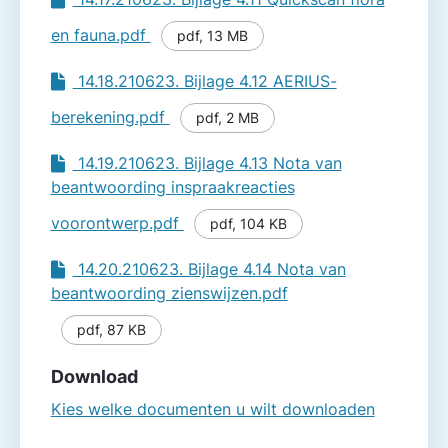
en fauna.pdf
pdf
,
13 MB
14.18.210623. Bijlage 4.12 AERIUS-
berekening.pdf
pdf
,
2 MB
14.19.210623. Bijlage 4.13 Nota van
beantwoording inspraakreacties
voorontwerp.pdf
pdf
,
104 KB
14.20.210623. Bijlage 4.14 Nota van
beantwoording zienswijzen.pdf
pdf
,
87 KB
Download
Kies welke documenten u wilt downloaden