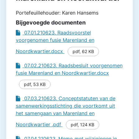
Portefeuillehouder: Karen Hansems
Bijgevoegde documenten
07.01.210623. Raadsvoorstel
voorgenomen fusie Marenland en
Noordkwartier.docx
pdf
,
62 KB
07.02.210623. Raadsbesluit voorgenomen
fusie Marenland en Noordkwartier.docx
pdf
,
53 KB
07.03.210623. Conceptstatuten van de
samenwerkingsstichting die voortkomt uit
het samengaan van Marenland en
Noordkwartier .pdf
pdf
,
124 KB
07.04.210623. Memo met wijzigingen in