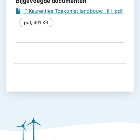
Bijgevoegde documenten
F Keurentjes Toekomst landbouw HH .pdf
pdf
,
401 KB