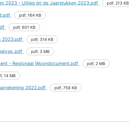
ken 2023 - Uitleg bij de Jaarstukken 2023.pdf
pdf
,
213 KB
3.pdf
pdf
,
164 KB
pdf
pdf
,
601 KB
a 2023.pdf
pdf
,
314 KB
nalyse..pdf
pdf
,
3 MB
ment - Regionaal Woondocument.pdf
pdf
,
2 MB
f
,
14 MB
Jaarrekening 2022.pdf
pdf
,
758 KB