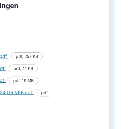
ingen
.pdf
pdf
,
257 KB
pdf
pdf
,
41 KB
pdf
pdf
,
19 MB
2024 GR VKB.pdf
pdf
,