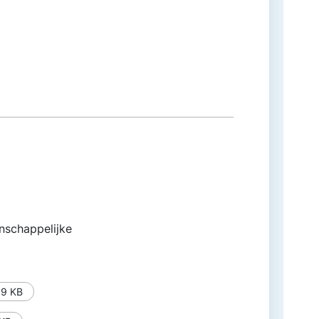
nschappelijke
89 KB