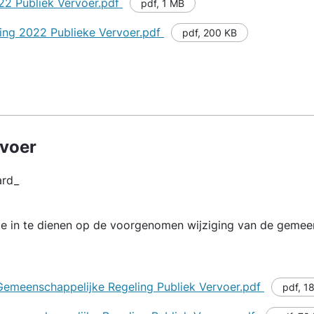
022 Publiek Vervoer.pdf
pdf
,
1 MB
ring 2022 Publieke Vervoer.pdf
pdf
,
200 KB
rvoer
ard_
jze in te dienen op de voorgenomen wijziging van de gemee
Gemeenschappelijke Regeling Publiek Vervoer.pdf
pdf
,
1