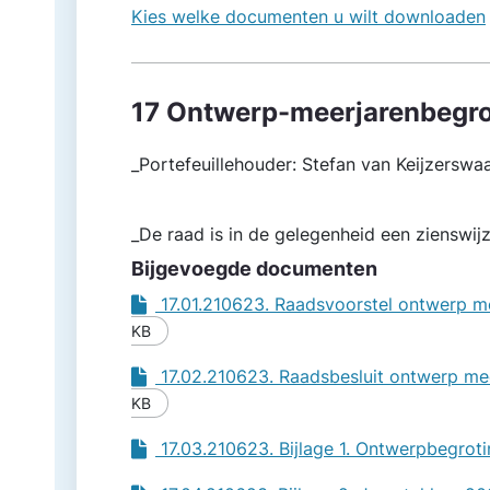
Kies welke documenten u wilt downloaden
17 Ontwerp-meerjarenbegro
_Portefeuillehouder: Stefan van Keijzerswa
_De raad is in de gelegenheid een zienswij
Bijgevoegde documenten
17.01.210623. Raadsvoorstel ontwerp m
KB
17.02.210623. Raadsbesluit ontwerp me
KB
17.03.210623. Bijlage 1. Ontwerpbegrot