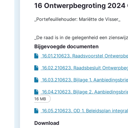
16 Ontwerpbegroting 2024 
_Portefeuillehouder: Mariëtte de Visser_
_De raad is in de gelegenheid een zienswij
Bijgevoegde documenten
16.01.210623. Raadsvoorstel Ontwerpb
16.02.210623. Raadsbesluit Ontwerpbe
16.03.210623. Bijlage 1. Aanbiedingsb
16.04.210623. Bijlage 2. Aanbiedings
16 MB
16.05.210623. OD 1. Beleidsplan integr
Download