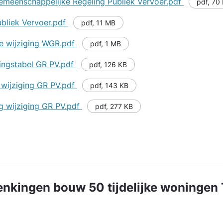
emeenschappelijke Regeling Publiek Vervoer.pdf
pdf
,
70
ubliek Vervoer.pdf
pdf
,
11 MB
ke wijziging WGR.pdf
pdf
,
1 MB
gingstabel GR PV.pdf
pdf
,
126 KB
 wijziging GR PV.pdf
pdf
,
143 KB
ng wijziging GR PV.pdf
pdf
,
277 KB
enkingen bouw 50 tijdelijke woningen