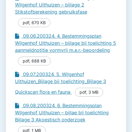
Wilgenhof Uithuizen – bijlage 2
Stikstofberekening gebruiksfase
pdf
,
670 KB
09.06.200324. 4. Bestemmingsplan
Wilgenhof Uithuizen – bijlage bij toelichting 5
aanmeldnotitie vormvrij m.e.r.-beoordeling
pdf
,
688 KB
09.07.200324. 5. Wilgenhof
Uithuizen_Bijlage bij toelichting_Bijlage 3
Quickscan flora en fauna
pdf
,
3 MB
09.08.200324. 6. Bestemmingsplan
Wilgenhof Uithuizen – bijlae bij toelichting
Bijlage 3 Akoestisch onderzoek
pdf
,
1 MB