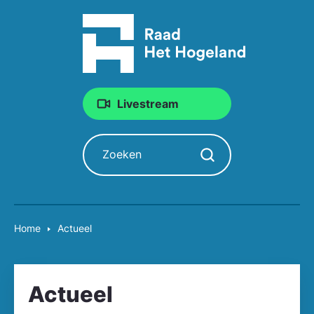
Livestream
Zoeken
Zoekopdracht starten
Home
Actueel
Actueel