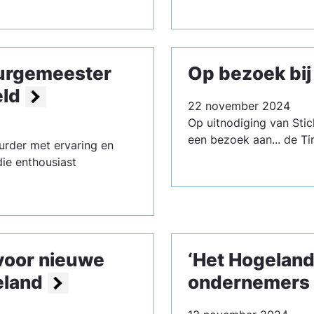
burgemeester
Op bezoek bij
eld
22 november 2024
Op uitnodiging van Stic
een bezoek aan... de Tir
urder met ervaring en
die enthousiast
voor nieuwe
‘Het Hogeland
eland
ondernemers 