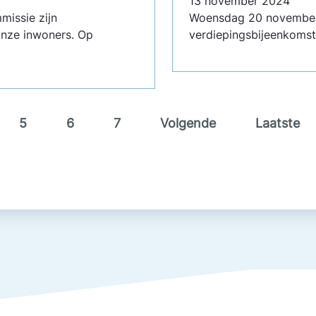
13 november 2024
issie zijn
Woensdag 20 november i
nze inwoners. Op
verdiepingsbijeenkomst
5
6
7
Volgende
Laatste