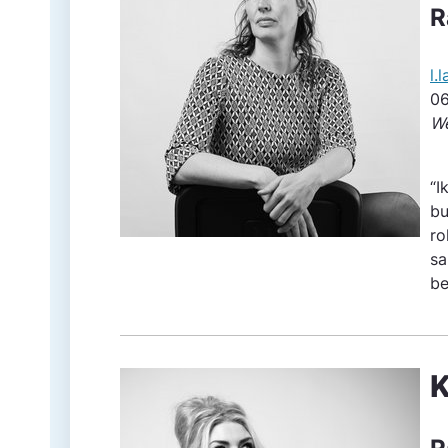
R
l.
06
We
“I
bu
ro
sa
be
K