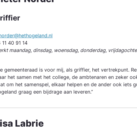
riffier
norder@hethogeland.nl
 11 40 91 14
rkt maandag, dinsdag, woensdag, donderdag, vrijdagocht
e gemeente­raad is voor mij, als griffier, het vertrekpunt. R
ar het samen met het college, de ambtenaren en zeker oo
at om het samenspel, elkaar helpen en de ander ook iets gun
geland graag een bijdrage aan leveren.”
isa Labrie