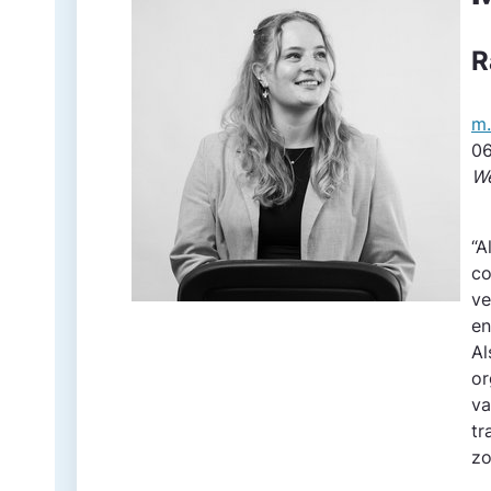
R
m.
06
We
“A
co
ve
en
Al
or
va
tr
zo