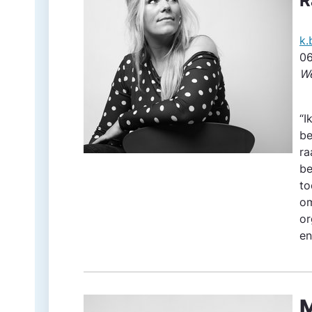
R
k.
06
We
“I
be
ra
be
to
om
or
en
M