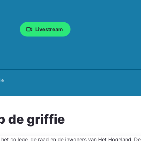
Livestream
ie
 de griffie
en het college, de raad en de inwoners van Het Hogeland. 