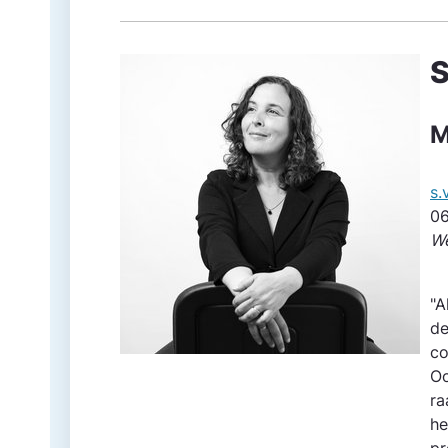
S
M
s.
06
We
"A
de
co
Oo
ra
he