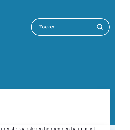
Zoeken
Zoekopdracht sta
De meeste raadsleden hebben een baan naast