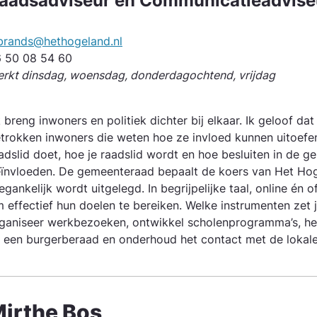
aadsadviseur en Communicatieadvise
brands@hethogeland.nl
 50 08 54 60
rkt dinsdag, woensdag, donderdagochtend, vrijdag
k breng inwoners en politiek dichter bij elkaar. Ik geloof da
trokken inwoners die weten hoe ze invloed kunnen uitoefe
adslid doet, hoe je raadslid wordt en hoe besluiten in de 
ïnvloeden. De gemeente­raad bepaalt de koers van Het Hoge
egankelijk wordt uitgelegd. In begrijpelijke taal, online én 
 effectief hun doelen te bereiken. Welke instrumenten zet j
ganiseer werkbezoeken, ontwikkel scholenprogramma’s, hel
 een burgerberaad en onderhoud het contact met de lokale
irthe Bos