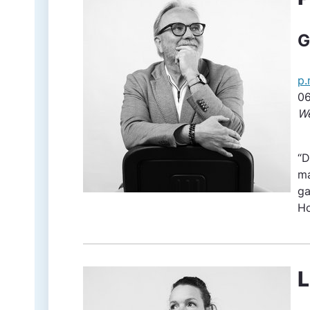
G
p.
06
We
“D
ma
ga
Ho
L