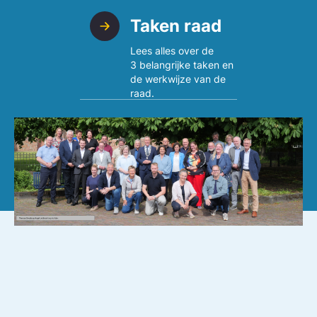
Taken raad
Lees alles over de
3 belangrijke taken en
de werkwijze van de
raad.