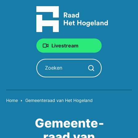
Livestream
Zoeken
Zoekopdracht starten
Home
Gemeente­raad van Het Hogeland
Gemeente­
raad van